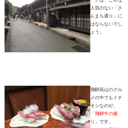
人気のない「さ
んまち通り」に
はならないでし
ょう。
飛騨高山のグル
メの中でもイチ
オシなのが、
「
飛騨牛の握
り
」です。