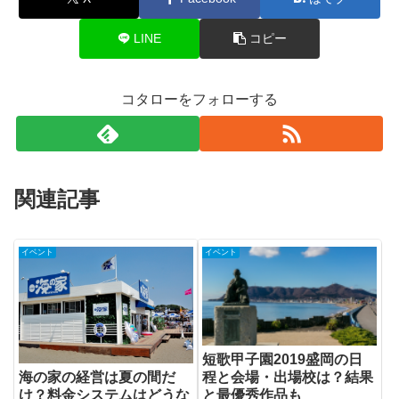
LINE
コピー
コタローをフォローする
関連記事
イベント
イベント
短歌甲子園2019盛岡の日
程と会場・出場校は？結果
海の家の経営は夏の間だ
と最優秀作品も
け？料金システムはどうな