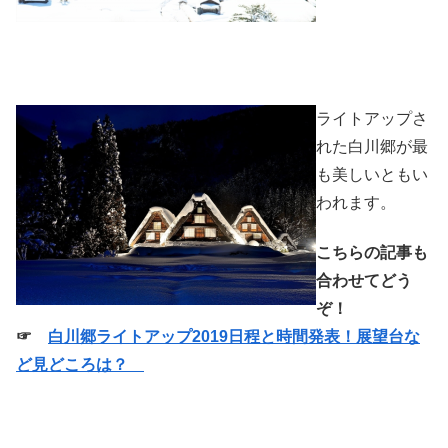
ライトアップさ
れた白川郷が最
も美しいともい
われます。
こちらの記事も
合わせてどう
ぞ！
☞
白川郷ライトアップ2019日程と時間発表！展望台な
ど見どころは？