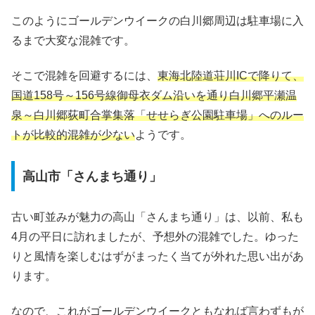
このようにゴールデンウイークの白川郷周辺は駐車場に入
るまで大変な混雑です。
そこで混雑を回避するには、
東海北陸道荘川ICで降りて、
国道158号～156号線御母衣ダム沿いを通り白川郷平瀬温
泉～白川郷荻町合掌集落「せせらぎ公園駐車場」へのルー
トが比較的混雑が少ない
ようです。
高山市「さんまち通り」
古い町並みが魅力の高山「さんまち通り」は、以前、私も
4月の平日に訪れましたが、予想外の混雑でした。ゆった
りと風情を楽しむはずがまったく当てが外れた思い出があ
ります。
なので、これがゴールデンウイークともなれば言わずもが