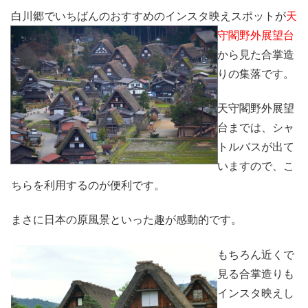
白川郷でいちばんのお
すすめのインスタ映えスポットが
天
守閣野外展望台
から見た合掌造
りの集落です。
天守閣野外展望
台までは、シャ
トルバスが出て
いますので、こ
ちらを利用するのが便利です。
まさに日本の原風景といった趣が感動的です。
もちろん近くで
見る合掌造りも
インスタ映えし