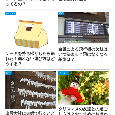
ってるの？
イベント
旅行
台風による飛行機の欠航は
ケーキを持ち帰りしたら崩
いつ決まる？飛ばなくなる
れた！崩れない運び方はど
基準は？
うする？
旅行
イベント
クリスマスの友達との過ご
出雲大社に夫婦で行くとど
し方は？おすすめのお出か