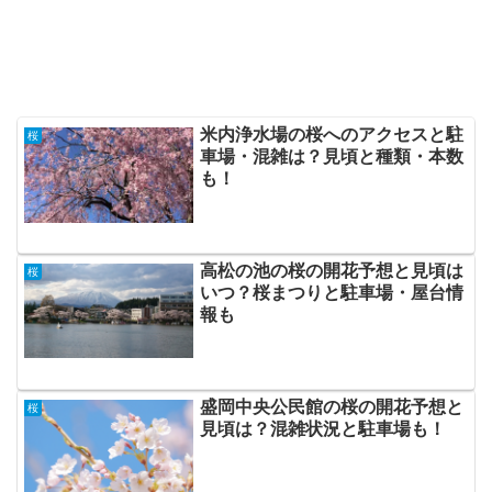
米内浄水場の桜へのアクセスと駐
桜
車場・混雑は？見頃と種類・本数
も！
高松の池の桜の開花予想と見頃は
桜
いつ？桜まつりと駐車場・屋台情
報も
盛岡中央公民館の桜の開花予想と
桜
見頃は？混雑状況と駐車場も！