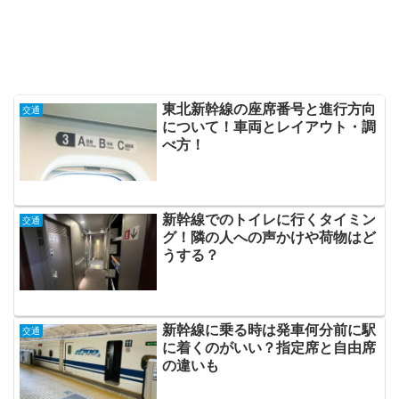
東北新幹線の座席番号と進行方向
交通
について！車両とレイアウト・調
べ方！
新幹線でのトイレに行くタイミン
交通
グ！隣の人への声かけや荷物はど
うする？
新幹線に乗る時は発車何分前に駅
交通
に着くのがいい？指定席と自由席
の違いも