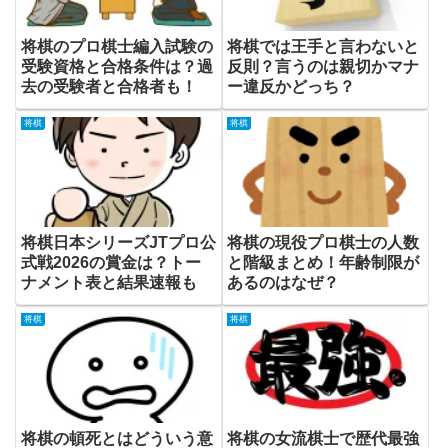
将棋のプロ棋士編入試験の
将棋では王手と言わないと
受験資格と合格条件は？過
反則？言うのは親切かマナ
去の受験者と合格者も！
ー違反かどっち？
将棋
将棋
将棋日本シリーズJTプロ公
将棋の現役プロ棋士の人数
式戦2026の賞金は？トー
と階級まとめ！年齢制限が
ナメント表と結果速報も
あるのはなぜ？
将棋
将棋
将棋の頓死とはどういう意
将棋の女流棋士で歴代最強