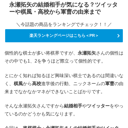
永瀬拓矢の結婚相手が気になる？ツイッタ
ーや棋風・高校から軍曹の由来まで
＼今話題の商品をランキングでチェック！！／
楽天ランキングページはこちら＜PR＞
個性的な棋士が多い将棋界ですが、
永瀬拓矢
さんの個性は
その中でも1、2を争うほど際立って個性的です。
とにかく知れば知るほど興味深い棋士であるのは間違いな
く、
棋風
から
高校
進学後の行動、ニックネームの
軍曹
の由
来までなかなかマネができないことばかりです。
そんな永瀬拓矢さんですから
結婚相手
や
ツイッター
をやっ
ているのかどうかも気になります。