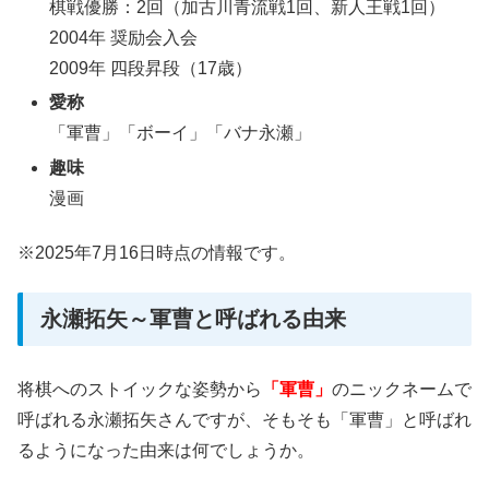
棋戦優勝：2回（加古川青流戦1回、新人王戦1回）
2004年 奨励会入会
2009年 四段昇段（17歳）
愛称
「軍曹」「ボーイ」「バナ永瀬」
趣味
漫画
※2025年7月16日時点の情報です。
永瀬拓矢～軍曹と呼ばれる由来
将棋へのストイックな姿勢から
「軍曹」
のニックネームで
呼ばれる永瀬拓矢さんですが、そもそも「軍曹」と呼ばれ
るようになった由来は何でしょうか。