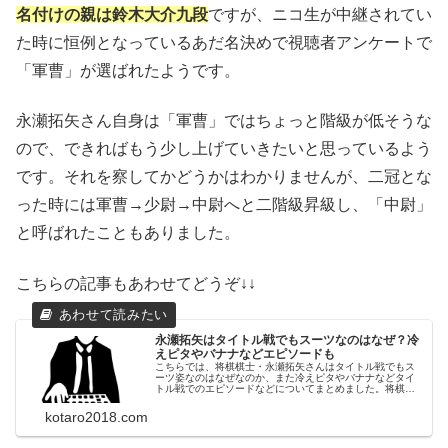
名付けの親は鈴木大介九段
ですが、ニコ生が中継されてい
た時に恒例となっているあだ名決めで視聴者アンケートで
「軍曹」が選ばれたようです。
永瀬拓矢さん自身は「軍曹」ではちょっと階級が低そうな
ので、できればもう少し上げていきたいと思っているよう
です。それを察してかどうかはわかりませんが、二冠とな
った時には軍曹→少尉→中尉へと二階級昇級し、「中尉」
と呼ばれたこともありました。
こちらの記事もあわせてどうぞ↓↓
永瀬拓矢はタイトル戦でもスーツなのはなぜ？冷
えピタやバナナなどエピソードも
こちらでは、将棋棋士・永瀬拓矢さんはタイトル戦でもス
ーツ姿なのはなぜなのか、また冷えピタやバナナなどタイ
トル戦でのエピソードなどについてまとめました。将棋の
タイトル戦では和服で対局するのが慣例ですが永瀬拓矢さ
んはなぜかスーツ姿です。その理由は？
kotaro2018.com