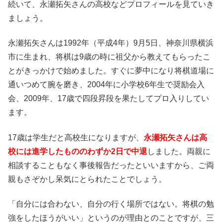
続いて、永瀬拓矢さんの高校などプロフィールを見ていき
ましょう。
永瀬拓矢さんは1992年（平成4年）9月5日、神奈川県横浜
市に生まれ、将棋は9歳の時に祖父から教えてもらったこ
とがきっかけで始めました。すぐに夢中になり将棋道場に
通いつめて腕を磨き、2004年に小学校6年生で奨励会入
会、2009年、17歳で四段昇段を果たしてプロ入りしてい
ます。
17歳は学生だと高校生になりますが、
永瀬拓矢さんは高
校には進学したもののわずか2日で中退
しました。両親に
相談することもなく事後報告だったといいますから、ご両
親もさぞかし呆気にとられたことでしょう。
「自分には合わない、自分の行く場所ではない。将棋の勉
強をしたほうがいい」というのが理由とのことですが、三