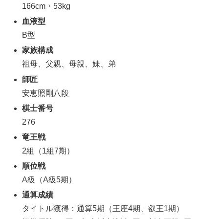
166cm・53kg
血液型
B型
家族構成
祖母、父親、母親、妹、弟
師匠
安恵照剛八段
棋士番号
276
竜王戦
2組（1組7期）
順位戦
A級（A級5期）
通算成績
タイトル獲得：通算5期（王座4期、叡王1期）