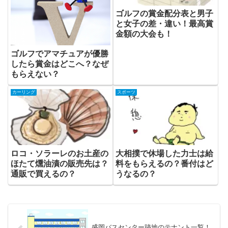
ゴルフの賞金配分表と男子
と女子の差・違い！最高賞
金額の大会も！
ゴルフでアマチュアが優勝
したら賞金はどこへ？なぜ
もらえない？
カーリング
スポーツ
ロコ・ソラーレのお土産の
大相撲で休場した力士は給
ほたて燻油漬の販売先は？
料をもらえるの？番付はど
通販で買えるの？
うなるの？
盛岡バスセンター跡地のテナント一覧！