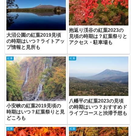
抱返り渓谷の紅葉2023の
大沼公園の紅葉2019見頃
見頃の時期は？紅葉祭りと
の時期はいつ？ライトアッ
アクセス・駐車場も
プ情報と見所も
紅葉
紅葉
八幡平の紅葉2023の見頃
小安峡の紅葉2019見頃の
の時期はいつ？おすすめド
時期はいつ？紅葉祭りと見
ライブコースと渋滞予想も
どころも
紅葉
紅葉