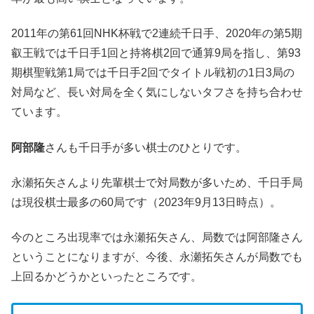
2011年の第61回NHK杯戦で2連続千日手、2020年の第5期
叡王戦では千日手1回と持将棋2回で通算9局を指し、第93
期棋聖戦第1局では千日手2回でタイトル戦初の1日3局の
対局など、長い対局を全く気にしないタフさを持ち合わせ
ています。
阿部隆
さんも千日手が多い棋士のひとりです。
永瀬拓矢さんより先輩棋士で対局数が多いため、千日手局
は現役棋士最多の60局です（2023年9月13日時点）。
今のところ出現率では永瀬拓矢さん、局数では阿部隆さん
ということになりますが、今後、永瀬拓矢さんが局数でも
上回るかどうかといったところです。