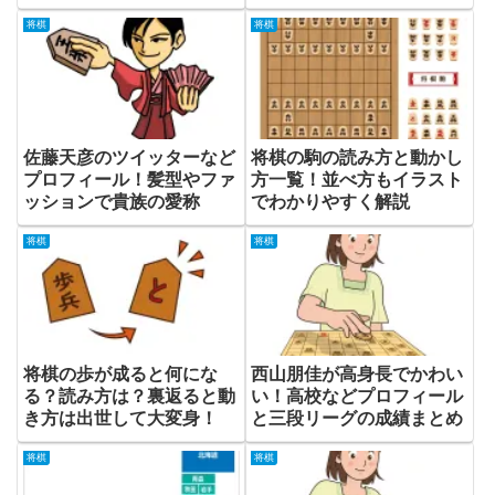
将棋
将棋
佐藤天彦のツイッターなど
将棋の駒の読み方と動かし
プロフィール！髪型やファ
方一覧！並べ方もイラスト
ッションで貴族の愛称
でわかりやすく解説
将棋
将棋
将棋の歩が成ると何にな
西山朋佳が高身長でかわい
る？読み方は？裏返ると動
い！高校などプロフィール
き方は出世して大変身！
と三段リーグの成績まとめ
将棋
将棋