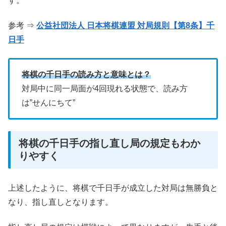
す。
参考 ⇒
公益社団法人 日本将棋連盟 対局規則【第8条】千
日手
将棋の千日手の読み方と意味とは？
対局中に同一局面が4回現れる状態で、読み方
は”せんにちて”
将棋の千日手の指し直し局の規定もわか
りやすく
上述したように、将棋で千日手が成立した対局は無勝負と
なり、指し直しとなります。