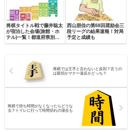
将棋タイトル戦で藤井聡太
西山朋佳の第68回奨励会三
が宿泊した会場(旅館・ホ
段リーグの結果速報！対局
テル)一覧！都道府県別ま
予定と成績も
とめ
将棋では王手と言わないと反則？言うの
は親切かマナー違反かどっち？
将棋で持ち時間がなくなったらどうな
る？トイレに行って時間切れの場合も