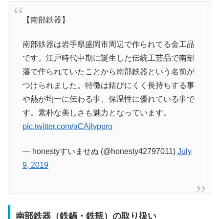
【南部鉄器】
南部鉄器は岩手県盛岡市周辺で作られてる金工品
です。江戸時代中期に誕生した伝統工芸品で南部
藩で作られていたことから南部鉄器という名前が
つけられました。特徴は錆びにくく長持ちする事
や熱が均一に伝わる事、保温性に優れている事で
す。素朴な美しさも魅力となっています。
pic.twitter.com/aCAjlvppro
— honestyすいませぬ (@honesty42797011)
July
9, 2019
南部鉄器（鉄鍋・鉄瓶）の取り扱い