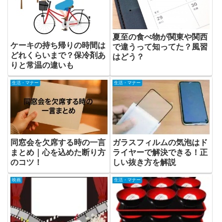
夏至の食べ物が関東や関西
ケーキの持ち帰りの時間は
で違うって知ってた？風習
どれくらいまで？保冷剤あ
はどう？
りと常温の違いも
生活・マナー
生活・マナー
同窓会を欠席する時の一言
ガラスフィルムの気泡はド
まとめ｜心を込めた断り方
ライヤーで解決できる！正
のコツ！
しい抜き方を解説
映画
生活・マナー