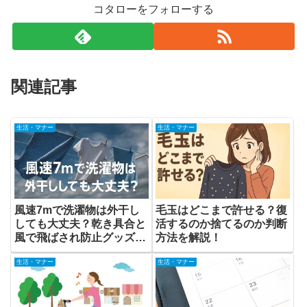
コタローをフォローする
関連記事
生活・マナー
生活・マナー
風速7mで洗濯物は外干し
毛玉はどこまで許せる？復
しても大丈夫？乾き具合と
活するのか捨てるのか判断
風で飛ばされ防止グッズな
方法を解説！
ど
生活・マナー
生活・マナー