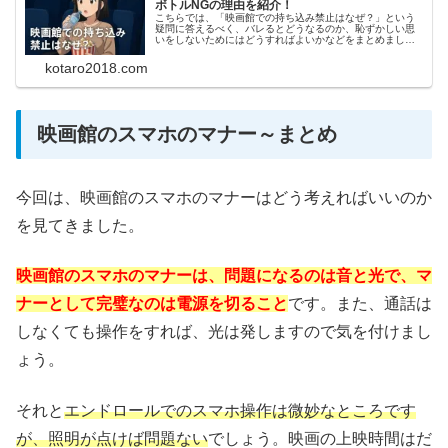
ボトルNGの理由を紹介！
こちらでは、「映画館での持ち込み禁止はなぜ？」という
疑問に答えるべく、バレるとどうなるのか、恥ずかしい思
いをしないためにはどうすればよいかなどをまとめまし
た。なぜ飲食物の持ち込みが禁止されているのか、映画館
ならではの事情やマナーへの配慮が！
kotaro2018.com
映画館のスマホのマナー～まとめ
今回は、映画館のスマホのマナーはどう考えればいいのか
を見てきました。
映画館のスマホのマナーは、問題になるのは音と光で、マ
ナーとして完璧なのは電源を切ること
です。また、通話は
しなくても操作をすれば、光は発しますので気を付けまし
ょう。
それと
エンドロールでのスマホ操作は微妙なところです
が、照明が点けば問題ない
でしょう。映画の上映時間はだ