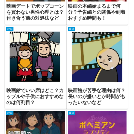
映画デートでポップコーン
映画の本編始まるまで何
を買わない男性心理とは？
分？予告編との関係や到着
付き合う前の対処法など
おすすめ時間も！
映画
映画
映画館でいい席はどこ？カ
映画館が苦手な理由は何？
ップルや子供におすすめな
長いのが嫌いとか時間がも
のは何列目？
ったいないなど
映画
映画