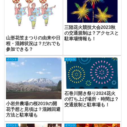
三陸花火競技大会2023秋
の交通規制は？アクセスと
山形花笠まつりの由来や日
駐車場情報も！
程・混雑状況は？だれでも
参加できる？
イベント
イベント
石巻川開き祭り2024花火
の打ち上げ場所・時間は？
小岩井農場の桜2019の開
交通規制と駐車場も！
花予想と見頃は？混雑回避
方法と駐車場も
イベント
イベント