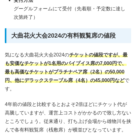
受付方法
グーグルフォームにて受付（先着順・予定数に達し
次第終了）
大曲花火大会2024の有料観覧席の値段
気になる大曲花火大会2024の
チケットの値段ですが、最
も安価なチケットが1名用のパイプイス席の7,000円で、
最も高価なチケットがプラチナペア席（2名）の50,000
円、他にデラックステーブル席（4名）の45,000円など
で
す。
4年前の値段と比較するとおよそ2倍ほどにチケット代が
高騰していますが、運営上コストがかかるので致し方ない
ところでしょう。従来通り、打ち上げ会場から雄物川を挟
んで各有料観覧席（桟敷席）が横並びとなっています。