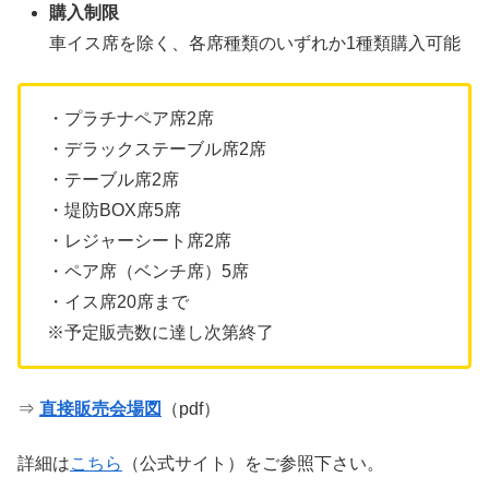
購入制限
車イス席を除く、各席種類のいずれか1種類購入可能
・プラチナペア席2席
・デラックステーブル席2席
・テーブル席2席
・堤防BOX席5席
・レジャーシート席2席
・ペア席（ベンチ席）5席
・イス席20席まで
※予定販売数に達し次第終了
⇒
直接販売会場図
（pdf）
詳細は
こちら
（公式サイト）をご参照下さい。