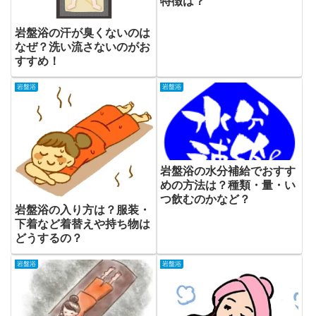
特徴は？
岩盤浴の汗が臭くないのは
なぜ？洗い流さないのがお
すすめ！
岩盤浴
岩盤浴
岩盤浴の水分補給でおすす
めの方法は？種類・量・い
つ飲むのかなど？
岩盤浴の入り方は？服装・
下着など着替えや持ち物は
どうするの？
岩盤浴
岩盤浴