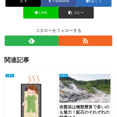
X
Facebook
はてブ
LINE
コピー
コタローをフォローする
関連記事
岩盤浴
岩盤浴
岩盤浴は種類豊富で多いの
も魅力！鉱石のそれぞれの