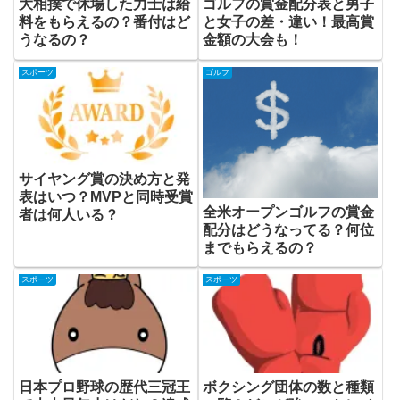
大相撲で休場した力士は給
ゴルフの賞金配分表と男子
料をもらえるの？番付はど
と女子の差・違い！最高賞
うなるの？
金額の大会も！
スポーツ
ゴルフ
サイヤング賞の決め方と発
表はいつ？MVPと同時受賞
全米オープンゴルフの賞金
者は何人いる？
配分はどうなってる？何位
までもらえるの？
スポーツ
スポーツ
日本プロ野球の歴代三冠王
ボクシング団体の数と種類