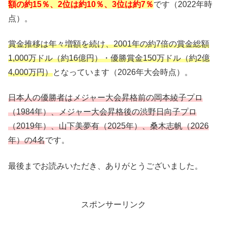
額の約
15
％、
2
位
は約
10
％、
3
位
は約
7
％
です（2022年時
点）。
賞金推移は年々増額を続け、
2001
年の約7
倍の賞金総額
1,000
万ドル（約16
億
円）・優勝賞金150万ドル
（約2
億
4,000
万円）
となっています（2026年大会時点）。
日本人の優勝者はメジャー大会昇格前の岡本綾子プロ
（
1984
年）、メジャー大会昇格後の渋野日向子プロ
（
2019
年）、山下美夢有（2025年）、桑木志帆（2026
年）の4
名
です。
最後までお読みいただき、ありがとうございました。
スポンサーリンク