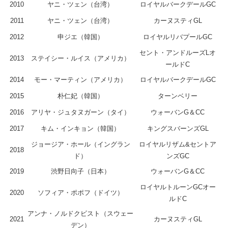
2010
ヤニ・ツェン（台湾）
ロイヤルバークデールGC
2011
ヤニ・ツェン（台湾）
カーヌスティGL
2012
申ジエ（韓国）
ロイヤルリバプールGC
セント・アンドルーズLオ
2013
ステイシー・ルイス（アメリカ）
ールドC
2014
モー・マーティン（アメリカ）
ロイヤルバークデールGC
2015
朴仁妃（韓国）
ターンベリー
2016
アリヤ・ジュタヌガーン（タイ）
ウォーバンG＆CC
2017
キム・インキョン（韓国）
キングスバーンズGL
ジョージア・ホール（イングラン
ロイヤルリザム&セントア
2018
ド）
ンズGC
2019
渋野日向子（日本）
ウォーバンG＆CC
ロイヤルトルーンGCオー
2020
ソフィア・ポポフ（ドイツ）
ルドC
アンナ・ノルドクビスト（スウェー
2021
カーヌスティGL
デン）