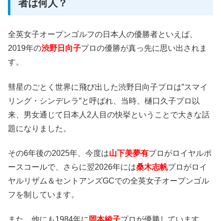
者は何人？
全英女子オープンゴルフの日本人の優勝者といえば、
2019年の
渋野日向子
プロの優勝が真っ先に思い出されま
す。
彗星のごとく世界に飛び出した渋野日向子プロは”スマイ
リング・シンデレラ”と呼ばれ、当時、樋口久子プロ以
来、男女通じて日本人2人目の快挙ということで大きな話
題になりました。
その6年後の2025年、今度は
山下美夢有
プロがロイヤルポ
ースコールで、さらに翌2026年には
桑木志帆
プロがロイ
ヤルリザム＆セントアンズGCでの全英女子オープンゴル
フを制しています。
また、他にも1984年に
岡本綾子
プロが優勝しています。