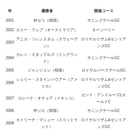
年
優勝者
開催コース
2001
朴セリ（韓国）
サニングデールGC
2002
カリー・ウェブ（オーストラリア）
ターンベリー
アニカ・ソレンスタム（スウェーデ
ロイヤルリザム&セントア
2003
ン）
ンズGC
カレン・スタップルズ（イングラン
2004
サニングデールGC
ド）
2005
ジャンジョン（韓国）
ロイヤルバークデールGC
シェリー・スタインハウアー（アメ
ロイヤルリザム&セントア
2006
リカ）
ンズGC
セント・アンドルーズLオ
2007
ロレーナ・オチョア（メキシコ）
ールドC
2008
申ジエ（韓国）
サニングデールGC
カトリーナ・マシュー（スコットラ
ロイヤルリザム&セントア
2009
ンド）
ンズGC