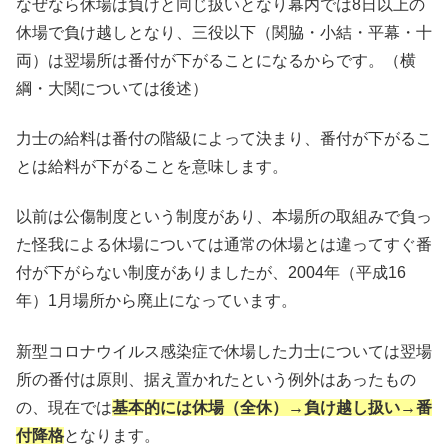
なぜなら休場は負けと同じ扱いとなり幕内では8日以上の
休場で負け越しとなり、三役以下（関脇・小結・平幕・十
両）は翌場所は番付が下がることになるからです。（横
綱・大関については後述）
力士の給料は番付の階級によって決まり、番付が下がるこ
とは給料が下がることを意味します。
以前は公傷制度という制度があり、本場所の取組みで負っ
た怪我による休場については通常の休場とは違ってすぐ番
付が下がらない制度がありましたが、2004年（平成16
年）1月場所から廃止になっています。
新型コロナウイルス感染症で休場した力士については翌場
所の番付は原則、据え置かれたという例外はあったもの
の、現在では
基本的には休場（全休）→負け越し扱い→番
付降格
となります。