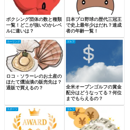
ボクシング団体の数と種類
日本プロ野球の歴代三冠王
一覧！どこが強いのかレベ
で史上最年少はだれ？達成
ルに違いは？
者の年齢一覧！
カーリング
ゴルフ
ロコ・ソラーレのお土産の
ほたて燻油漬の販売先は？
全米オープンゴルフの賞金
通販で買えるの？
配分はどうなってる？何位
までもらえるの？
スポーツ
ゴルフ