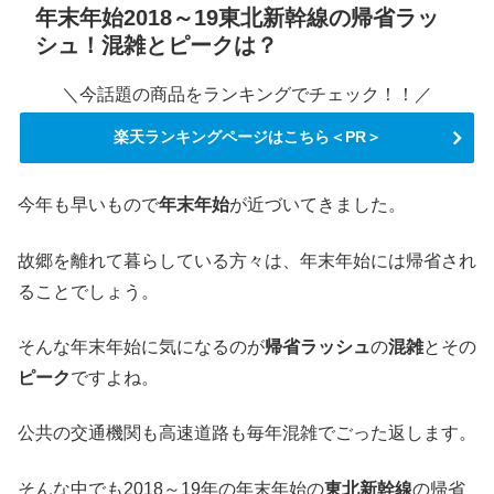
年末年始2018～19東北新幹線の帰省ラッ
シュ！混雑とピークは？
＼今話題の商品をランキングでチェック！！／
楽天ランキングページはこちら＜PR＞
今年も早いもので
年末年始
が近づいてきました。
故郷を離れて暮らしている方々は、年末年始には帰省され
ることでしょう。
そんな年末年始に気になるのが
帰省ラッシュ
の
混雑
とその
ピーク
ですよね。
公共の交通機関も高速道路も毎年混雑でごった返します。
そんな中でも2018～19年の年末年始の
東北新幹線
の帰省