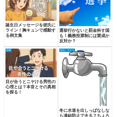
誕生日メッセージを彼氏に
ライン！胸キュンで感動す
選挙行かないと罰金科す国
る例文集
も！義務投票制には賛成か
反対か？
恋愛
生活・マナー
目が合うとニヤける男性の
心理とは？本音とその真相
を探る！
冬に水道を出しっぱなしな
ら凍結防止できる？ちょろ