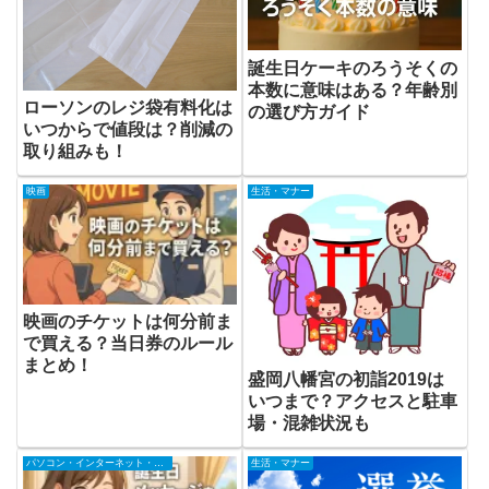
誕生日ケーキのろうそくの
本数に意味はある？年齢別
ローソンのレジ袋有料化は
の選び方ガイド
いつからで値段は？削減の
取り組みも！
映画
生活・マナー
映画のチケットは何分前ま
で買える？当日券のルール
まとめ！
盛岡八幡宮の初詣2019は
いつまで？アクセスと駐車
場・混雑状況も
パソコン・インターネット・携帯電話
生活・マナー