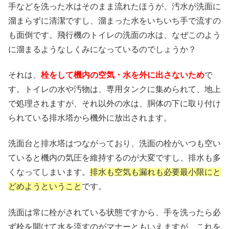
手などを洗った水はそのまま流れたほうが、汚水が洗面に
溜まらずに清潔ですし、溜まった水をいちいち手で流すの
も面倒です。飛行機のトイレの洗面の水は、なぜこのよう
に溜まるようなしくみになっているのでしょうか？
それは、
栓をして機内の空気・水を外に出さないため
で
す。トイレの水や汚物は、専用タンクに集められて、地上
で処理されますが、それ以外の水は、胴体の下に取り付け
られている排水塔から機外に放出されます。
洗面台と排水塔はつながっており、洗面の栓がいつも空い
ていると機内の気圧を維持するのが大変ですし、排水も多
くなってしまいます。
排水も空気も漏れも必要最小限にと
どめようということ
です。
洗面は常に栓がされている状態ですから、手を洗ったら必
ず栓を開けて水を流すのがマナーともいえますが、これを