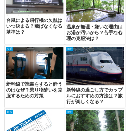
台風による飛行機の欠航は
いつ決まる？飛ばなくなる
温泉が無理・嫌いな理由は
基準は？
お湯が汚いから？苦手な心
理の克服法は？
交通
旅行
新幹線で読書をすると酔う
のはなぜ？乗り物酔いを克
新幹線の過ごし方でカップ
服するための対策
ルにおすすめの方法は？旅
行が楽しくなる？
旅行
旅行