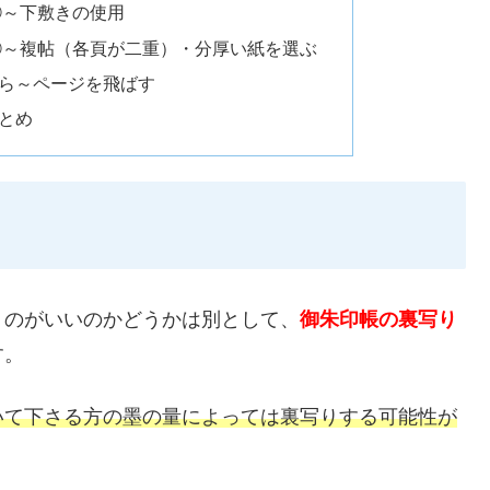
①～下敷きの使用
②～複帖（各頁が二重）・分厚い紙を選ぶ
ら～ページを飛ばす
とめ
くのがいいのかどうかは別として、
御朱印帳の裏写り
す。
いて下さる方の墨の量によっては裏写りする可能性が