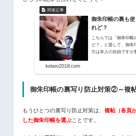
御朱印帳の裏も使
れど？
こちらでは「御朱印帳
ど？」と題して、御朱
方は本人の自由ですが
す。
kotaro2018.com
御朱印帳の裏写り防止対策②～複
もうひとつの裏写り防止対策は、
複帖（各頁
した御朱印帳を選ぶ
ことです。